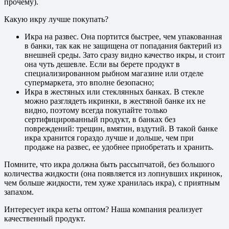
прочему).
Какую икру лучше покупать?
Икра на развес. Она портится быстрее, чем упакованная
в банки, так как не защищена от попадания бактерий из
внешней среды. Зато сразу видно качество икры, и стоит
она чуть дешевле. Если вы берете продукт в
специализированном рыбном магазине или отделе
супермаркета, это вполне безопасно;
Икра в жестяных или стеклянных банках. В стекле
можно разглядеть икринки, в жестяной банке их не
видно, поэтому всегда покупайте только
сертифицированный продукт, в банках без
повреждений: трещин, вмятин, вздутий. В такой банке
икра хранится гораздо лучше и дольше, чем при
продаже на развес, ее удобнее приобретать и хранить.
Помните, что икра должна быть рассыпчатой, без большого
количества жидкости (она появляется из лопнувших икринок,
чем больше жидкости, тем хуже хранилась икра), с приятным
запахом.
Интересует икра кеты оптом? Наша компания реализует
качественный продукт.