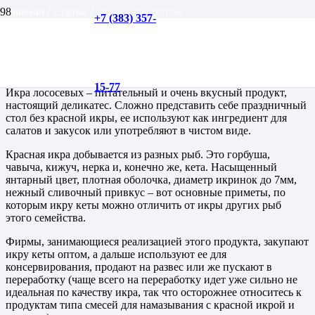
Главная
/
Статьи
/
Икра кеты оптом
+7 (383) 357-
Икра кеты оптом
15-77
Икра лососевых – питательный и очень вкусный продукт,
настоящий деликатес. Сложно представить себе праздничный
стол без красной икры, ее используют как ингредиент для
салатов и закусок или употребляют в чистом виде.
Красная икра добывается из разных рыб. Это горбуша,
чавыча, кижуч, нерка и, конечно же, кета. Насыщенный
янтарный цвет, плотная оболочка, диаметр икринок до 7мм,
нежный сливочный привкус – вот основные приметы, по
которым икру кеты можно отличить от икры других рыб
этого семейства.
Фирмы, занимающиеся реализацией этого продукта, закупают
икру кеты оптом, а дальше используют ее для
консервирования, продают на развес или же пускают в
переработку (чаще всего на переработку идет уже сильно не
идеальная по качеству икра, так что осторожнее относитесь к
продуктам типа смесей для намазывания с красной икрой и