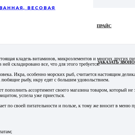
ВАННАЯ, ВЕСОВАЯ
ПРАЙС
 оптом
стоящая кладезь витаминов, микроэлементов и многих других пи
ЗАКАЗАТЬ ЗВОНО
ней складировано все, что для этого требуется.
овека. Икра, особенно морских рыб, считается настоящим делика
е любящие рыбу, икру едят с большим удовольствием.
ет пополнить ассортимент своего магазина товаром, который не 
фицитом, успела уже приесться.
ает по своей питательности и пользе, к тому же вносит в меню п
латам;