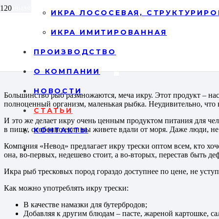
Главная
/
Статьи
/
Икра трески оптом
ИКРА ЛОСОСЕВАЯ, СТРУКТУРИРО
ИКРА ИМИТИРОВАННАЯ
Икра трески
ПРОИЗВОДСТВО
О КОМПАНИИ
НОВОСТИ
Большинство рыб размножаются, меча икру. Этот продукт – на
полноценный организм, маленькая рыбка. Неудивительно, что в 
СТАТЬИ
И это же делает икру очень ценным продуктом питания для чел
в пищу, особенно если вы живете вдали от моря. Даже люди, н
КОНТАКТЫ
Компания «Невод» предлагает икру трески оптом всем, кто хоч
она, во-первых, недешево стоит, а во-вторых, перестав быть де
Икра рыб тресковых пород гораздо доступнее по цене, не уступ
Как можно употреблять икру трески:
В качестве намазки для бутербродов;
Добавляя к другим блюдам – пасте, жареной картошке, са