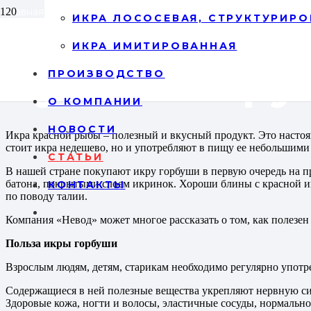
Главная
/
Статьи
/
Купить икру горбуши
ИКРА ЛОСОСЕВАЯ, СТРУКТУРИРО
ИКРА ИМИТИРОВАННАЯ
Купить икру
ПРОИЗВОДСТВО
О КОМПАНИИ
НОВОСТИ
Икра красной рыбы – полезный и вкусный продукт. Это настоящ
стоит икра недешево, но и употребляют в пищу ее небольшими
СТАТЬИ
В нашей стране покупают икру горбуши в первую очередь на пр
батона, покрытыми слоем икринок. Хороши блины с красной ик
КОНТАКТЫ
по поводу талии.
Компания «Невод» может многое рассказать о том, как полезен и
Польза икры горбуши
Взрослым людям, детям, старикам необходимо регулярно употр
Содержащиеся в ней полезные вещества укрепляют нервную си
Здоровые кожа, ногти и волосы, эластичные сосуды, нормально