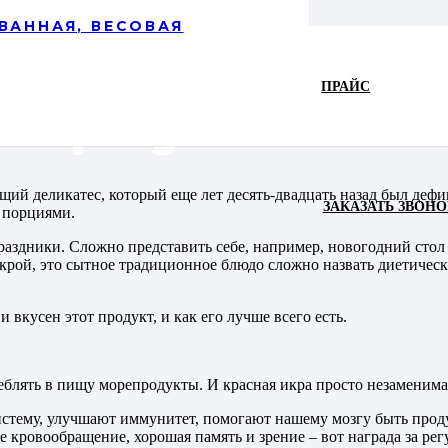
ВАННАЯ, ВЕСОВАЯ
ПРАЙС
 горбуши
ий деликатес, который еще лет десять-двадцать назад был дефи
ЗАКАЗАТЬ ЗВОНО
 порциями.
аздники. Сложно представить себе, например, новогодний стол 
рой, это сытное традиционное блюдо сложно назвать диетически
 вкусен этот продукт, и как его лучше всего есть.
еблять в пищу морепродукты. И красная икра просто незаменима
стему, улучшают иммунитет, помогают нашему мозгу быть проду
е кровообращение, хорошая память и зрение – вот награда за ре