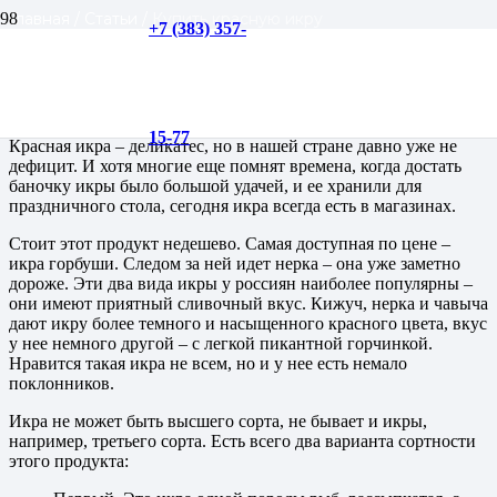
Главная
/
Статьи
/
Купить красную икру
+7 (383) 357-
Купить красную икру
15-77
Красная икра – деликатес, но в нашей стране давно уже не
дефицит. И хотя многие еще помнят времена, когда достать
баночку икры было большой удачей, и ее хранили для
праздничного стола, сегодня икра всегда есть в магазинах.
Стоит этот продукт недешево. Самая доступная по цене –
икра горбуши. Следом за ней идет нерка – она уже заметно
дороже. Эти два вида икры у россиян наиболее популярны –
они имеют приятный сливочный вкус. Кижуч, нерка и чавыча
дают икру более темного и насыщенного красного цвета, вкус
у нее немного другой – с легкой пикантной горчинкой.
Нравится такая икра не всем, но и у нее есть немало
поклонников.
Икра не может быть высшего сорта, не бывает и икры,
например, третьего сорта. Есть всего два варианта сортности
этого продукта: