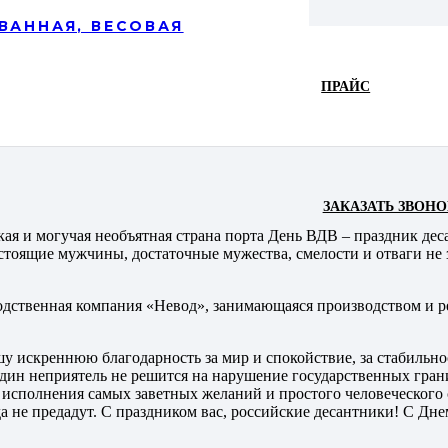
ВАННАЯ, ВЕСОВАЯ
ПРАЙС
ЗАКАЗАТЬ ЗВОНО
икая и могучая необъятная страна порта День ВДВ – праздник де
стоящие мужчины, достаточные мужества, смелости и отваги не з
одственная компания «Невод», занимающаяся производством и р
искреннюю благодарность за мир и спокойствие, за стабильност
 один неприятель не решится на нарушение государственных гран
 исполнения самых заветных желаний и простого человеческого 
да не предадут. С праздником вас, российские десантники! С Дн