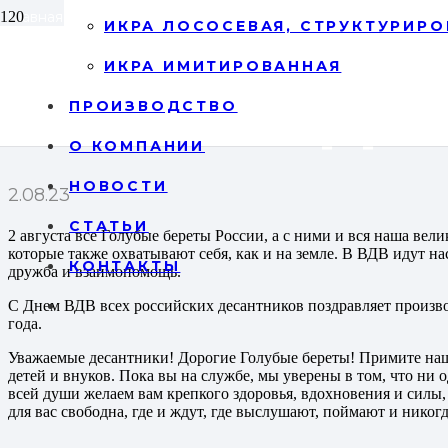
Главная
/
Новости
/
С Днем ВДВ!
ИКРА ЛОСОСЕВАЯ, СТРУКТУРИРО
ИКРА ИМИТИРОВАННАЯ
С Днем ВДВ!
ПРОИЗВОДСТВО
О КОМПАНИИ
НОВОСТИ
2.08.23
СТАТЬИ
2 августа все Голубые береты России, а с ними и вся наша вел
которые также охватывают себя, как и на земле. В ВДВ идут на
КОНТАКТЫ
дружба и взаимопомощь.
С Днем ВДВ всех российских десантников поздравляет произв
года.
Уважаемые десантники! Дорогие Голубые береты! Примите нашу 
детей и внуков. Пока вы на службе, мы уверены в том, что ни
всей души желаем вам крепкого здоровья, вдохновения и силы,
для вас свободна, где и ждут, где выслушают, поймают и никог