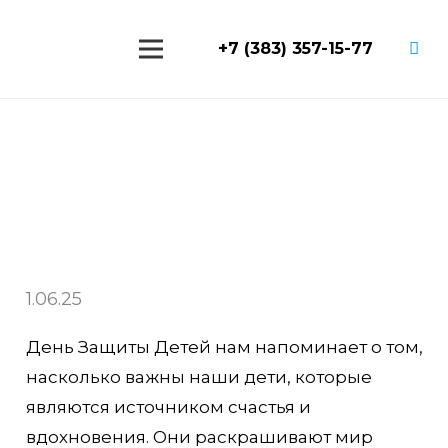
+7 (383) 357-15-77
Главная
/
Новости
/
С Днем Защиты Детей 2025!
С Днем Защиты Детей 2025!
1.06.25
День Защиты Детей нам напоминает о том,
насколько важны наши дети, которые
являются источником счастья и
вдохновения. Они раскрашивают мир