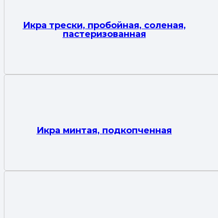
Икра трески, пробойная, соленая,
пастеризованная
Икра минтая, подкопченная