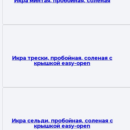
Икра минтая, пробойная, соленая
Икра трески, пробойная, соленая с
крышкой easy-open
Икра сельди, пробойная, соленая с
крышкой easy-open