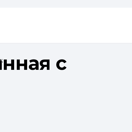
анная с
К