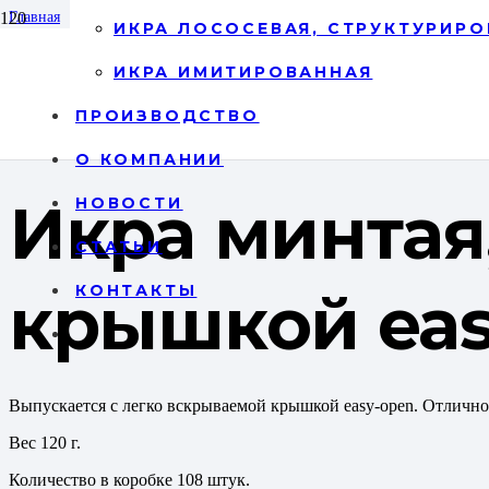
Главная
ИКРА ЛОСОСЕВАЯ, СТРУКТУРИРО
\
Продукция
\
ИКРА ИМИТИРОВАННАЯ
Икра тресковых пород
\
ПРОИЗВОДСТВО
Икра минтая, пастеризованная с крышкой easy-open
О КОМПАНИИ
Икра минтая
НОВОСТИ
СТАТЬИ
КОНТАКТЫ
крышкой eas
Выпускается с легко вскрываемой крышкой easy-open. Отлично 
Вес 120 г.
Количество в коробке 108 штук.