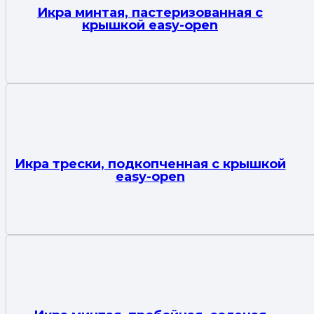
Икра минтая, пастеризованная с
крышкой easy-open
Икра трески, подкопченная с крышкой
easy-open